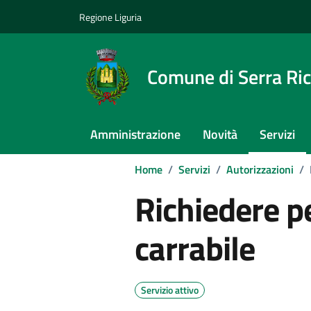
Vai ai contenuti
Vai al footer
Regione Liguria
Comune di Serra Ri
Amministrazione
Novità
Servizi
Home
/
Servizi
/
Autorizzazioni
/
Richiedere 
carrabile
Servizio attivo