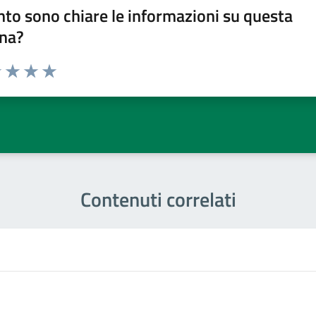
to sono chiare le informazioni su questa
na?
1 stelle su 5
uta 2 stelle su 5
Valuta 3 stelle su 5
Valuta 4 stelle su 5
Valuta 5 stelle su 5
Contenuti correlati