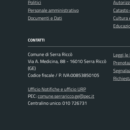
Politici
Autorizz
Personale amministrativo
Catasto 
Documenti e Dati
Cultura 
Educazi
CONTATTI
Comune di Serra Riccò
Leggi le
Via A. Medicina, 88 - 16010 Serra Riccò
Prenota
(GE)
Segnalaz
Codice fiscale / P. IVA:00853850105
Richiest
Ufficio Notifiche e ufficio URP
PEC:
comune.serraricco.ge@pec.it
Centralino unico: 010 726731