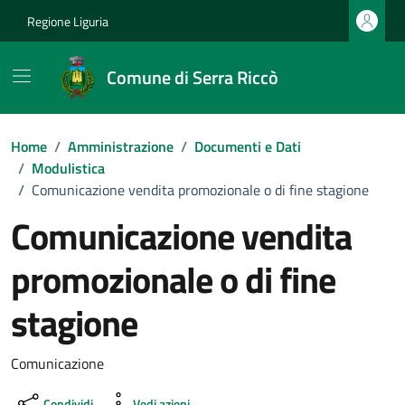
Vai ai contenuti
Vai al footer
Regione Liguria
Comune di Serra Riccò
Home
/
Amministrazione
/
Documenti e Dati
/
Modulistica
/
Comunicazione vendita promozionale o di fine stagione
Comunicazione vendita
promozionale o di fine
stagione
Dettagli del documento
Comunicazione
Condividi
Vedi azioni