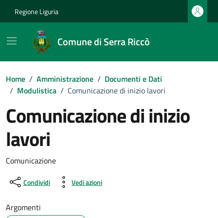
Vai ai contenuti
Vai al footer
Regione Liguria
Comune di Serra Riccò
Home
/
Amministrazione
/
Documenti e Dati
/
Modulistica
/
Comunicazione di inizio lavori
Comunicazione di inizio
lavori
Dettagli del documento
Comunicazione
Condividi
Vedi azioni
Argomenti