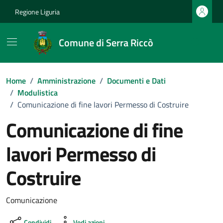
Vai ai contenuti
Vai al footer
Regione Liguria
Comune di Serra Riccò
Home
/
Amministrazione
/
Documenti e Dati
/
Modulistica
/
Comunicazione di fine lavori Permesso di Costruire
Comunicazione di fine
lavori Permesso di
Costruire
Dettagli del documento
Comunicazione
Condividi
Vedi azioni