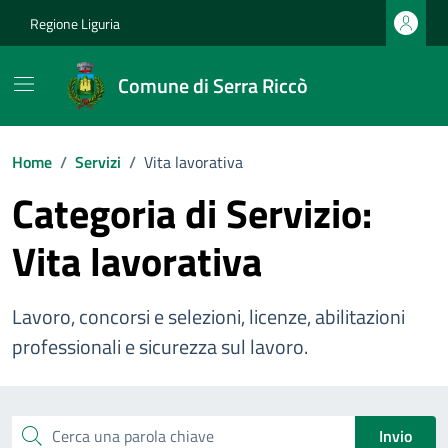
Vai ai contenuti
Vai al footer
Regione Liguria
Comune di Serra Riccò
Home
/
Servizi
/
Vita lavorativa
Categoria di Servizio:
Vita lavorativa
Lavoro, concorsi e selezioni, licenze, abilitazioni
professionali e sicurezza sul lavoro.
Esplora tutti i servizi
Cerca una parola chiave
Invio