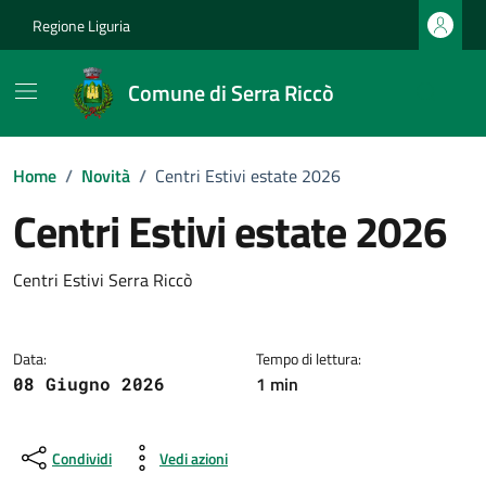
Vai ai contenuti
Vai al footer
Regione Liguria
Comune di Serra Riccò
Home
/
Novità
/
Centri Estivi estate 2026
Centri Estivi estate 2026
Dettagli della notizia
Centri Estivi Serra Riccò
Data:
Tempo di lettura:
1 min
08 Giugno 2026
Condividi
Vedi azioni