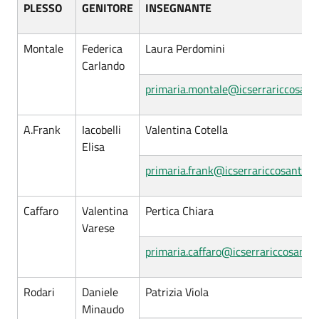
PLESSO
GENITORE
INSEGNANTE
Montale
Federica
Laura Perdomini
Carlando
primaria.montale@icserrariccosanto
A.Frank
Iacobelli
Valentina Cotella
Elisa
primaria.frank@icserrariccosantolce
Caffaro
Valentina
Pertica Chiara
Varese
primaria.caffaro@icserrariccosantol
Rodari
Daniele
Patrizia Viola
Minaudo