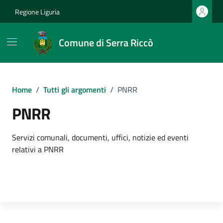
Vai ai contenuti
Vai al footer
Regione Liguria
Comune di Serra Riccò
Home
/
Tutti gli argomenti
/
PNRR
PNRR
Dettagli dell'argomento
Servizi comunali, documenti, uffici, notizie ed eventi
relativi a PNRR