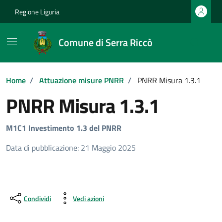
Vai ai contenuti
Vai al footer
Regione Liguria
Comune di Serra Riccò
Home
/
Attuazione misure PNRR
/
PNRR Misura 1.3.1
PNRR Misura 1.3.1
M1C1 Investimento 1.3 del PNRR
Data di pubblicazione: 21 Maggio 2025
Condividi
Vedi azioni