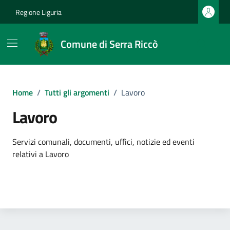
Vai ai contenuti
Vai al footer
Regione Liguria
Comune di Serra Riccò
Home
/
Tutti gli argomenti
/
Lavoro
Lavoro
Dettagli dell'argomento
Servizi comunali, documenti, uffici, notizie ed eventi
relativi a Lavoro