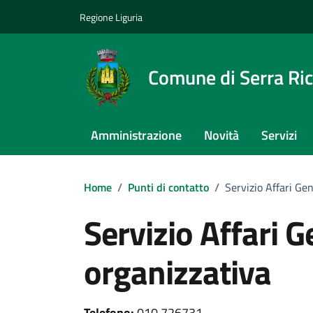
Vai ai contenuti
Vai al footer
Regione Liguria
Comune di Serra Ri
Amministrazione
Novità
Servizi
Home
/
Punti di contatto
/
Servizio Affari Gen
Servizio Affari G
organizzativa
Telefono:
010 726731