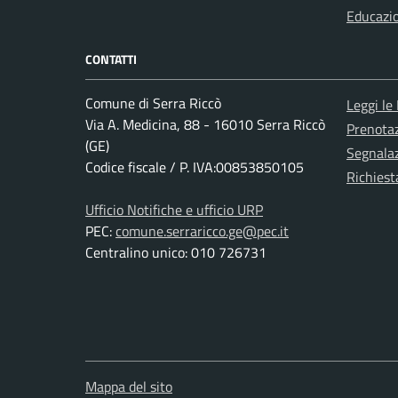
Educazi
CONTATTI
Comune di Serra Riccò
Leggi le
Via A. Medicina, 88 - 16010 Serra Riccò
Prenota
(GE)
Segnalaz
Codice fiscale / P. IVA:00853850105
Richiest
Ufficio Notifiche e ufficio URP
PEC:
comune.serraricco.ge@pec.it
Centralino unico: 010 726731
Mappa del sito