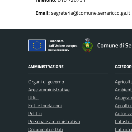
Email:
segreteria@comune.serraricco.ge.it
Comune di Ser
AMMINISTRAZIONE
CATEGORI
Organi di governo
Agricolt
Aree amministrative
Ambient
Uffici
Anagrafe
Enti e fondazioni
Appalti 
Politici
Autorizz
Personale amministrativo
Catasto 
Documenti e Dati
Cultura 