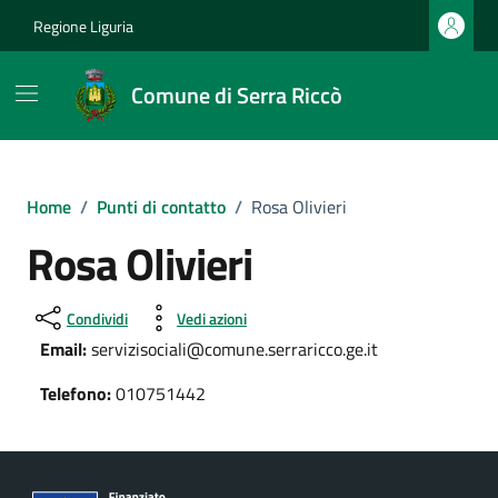
Vai ai contenuti
Vai al footer
Regione Liguria
Comune di Serra Riccò
Home
/
Punti di contatto
/
Rosa Olivieri
Rosa Olivieri
Condividi
Vedi azioni
Email:
servizisociali@comune.serraricco.ge.it
Telefono:
010751442