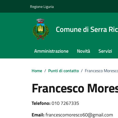
Vai ai contenuti
Vai al footer
Regione Liguria
Comune di Serra Ri
Amministrazione
Novità
Servizi
Home
/
Punti di contatto
/
Francesco Moresc
Francesco More
Telefono:
010 7267335
Email:
francescomoresco60@gmail.com