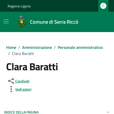
Vai ai contenuti
Vai al footer
Regione Liguria
Comune di Serra Riccò
Home
/
Amministrazione
/
Personale amministrativo
/
Clara Baratti
Clara Baratti
Condividi
Vedi azioni
INDICE DELLA PAGINA