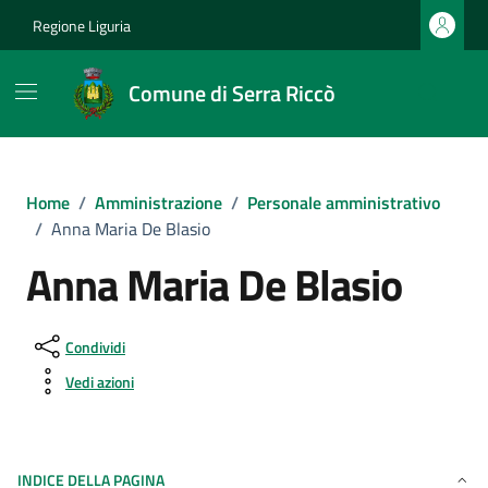
Vai ai contenuti
Vai al footer
Regione Liguria
Comune di Serra Riccò
Home
/
Amministrazione
/
Personale amministrativo
/
Anna Maria De Blasio
Anna Maria De Blasio
Condividi
Vedi azioni
INDICE DELLA PAGINA