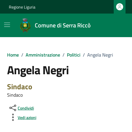
Vai ai contenuti
Vai al footer
Regione Liguria
Comune di Serra Riccò
Home
/
Amministrazione
/
Politici
/
Angela Negri
Angela Negri
Sindaco
Sindaco
Condividi
Vedi azioni