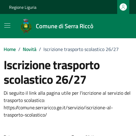
Vai ai contenuti
Vai al footer
Regione Liguria
Comune di Serra Riccò
Home
/
Novità
/
Iscrizione trasporto scolastico 26/27
Iscrizione trasporto
scolastico 26/27
Dettagli della notizia
Di seguito il link alla pagina utile per l'iscrizione al servizio del
trasporto scolastico:
https://comune.serraricco.ge.it/servizio/iscrizione-al-
trasporto-scolastico/