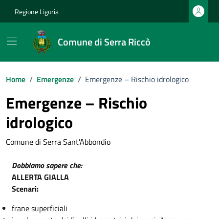
Vai ai contenuti
Vai al footer
Regione Liguria
Comune di Serra Riccò
Home
/
Emergenze
/
Emergenze – Rischio idrologico
Emergenze – Rischio
idrologico
Comune di Serra Sant'Abbondio
Dobbiamo sapere che:
ALLERTA GIALLA
Scenari:
frane superficiali