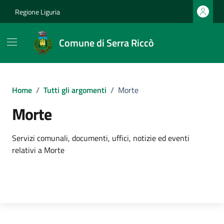
Vai ai contenuti
Vai al footer
Regione Liguria
Comune di Serra Riccò
Home
/
Tutti gli argomenti
/
Morte
Morte
Dettagli dell'argomento
Servizi comunali, documenti, uffici, notizie ed eventi
relativi a Morte