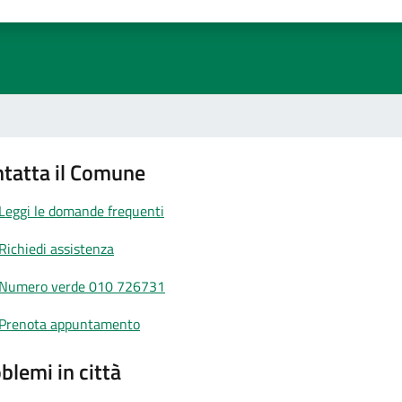
1 stelle su 5
uta 2 stelle su 5
Valuta 3 stelle su 5
Valuta 4 stelle su 5
Valuta 5 stelle su 5
tatta il Comune
Leggi le domande frequenti
Richiedi assistenza
Numero verde 010 726731
Prenota appuntamento
blemi in città