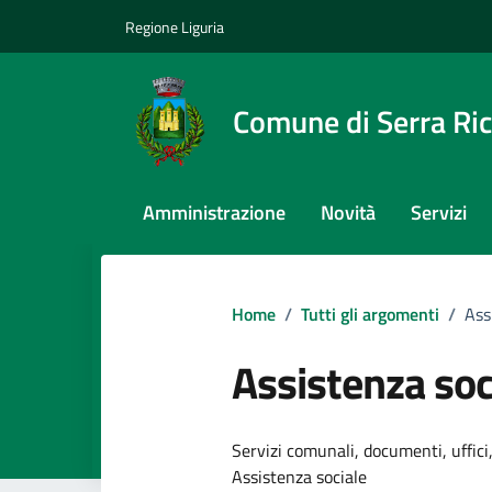
Vai ai contenuti
Vai al footer
Regione Liguria
Comune di Serra Ri
Amministrazione
Novità
Servizi
Home
/
Tutti gli argomenti
/
Ass
Assistenza soc
Dettagli dell
Servizi comunali, documenti, uffici,
Assistenza sociale