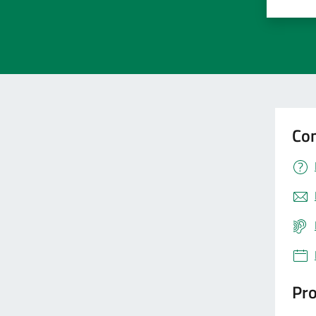
Valuta 
Val
Con
Pro