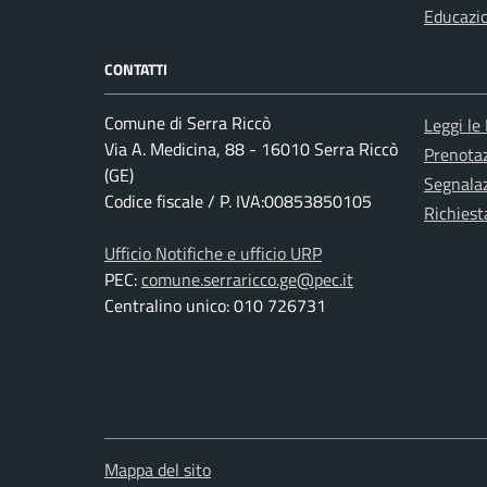
Educazi
CONTATTI
Comune di Serra Riccò
Leggi le
Via A. Medicina, 88 - 16010 Serra Riccò
Prenota
(GE)
Segnalaz
Codice fiscale / P. IVA:00853850105
Richiest
Ufficio Notifiche e ufficio URP
PEC:
comune.serraricco.ge@pec.it
Centralino unico: 010 726731
Mappa del sito