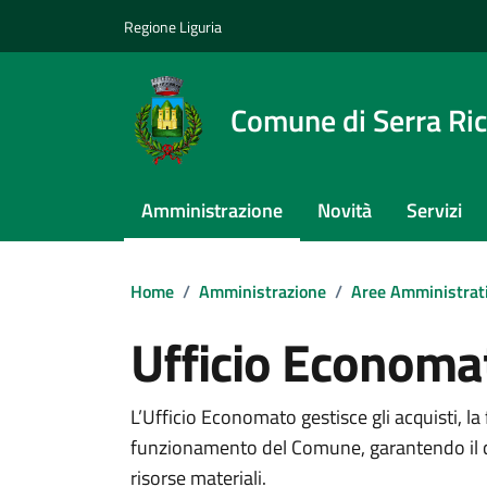
Vai ai contenuti
Vai al footer
Regione Liguria
Comune di Serra Ri
Amministrazione
Novità
Servizi
Home
/
Amministrazione
/
Aree Amministrat
Ufficio Economa
L’Ufficio Economato gestisce gli acquisti, la 
funzionamento del Comune, garantendo il c
risorse materiali.