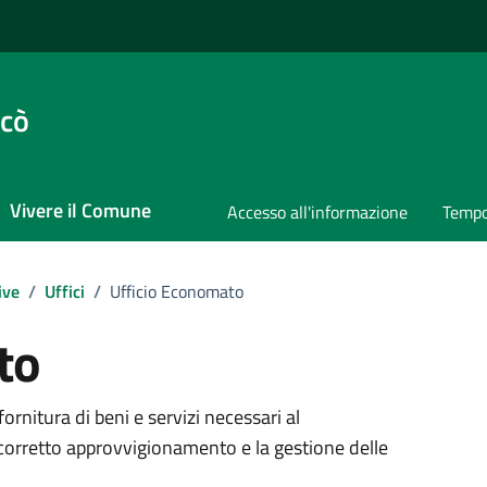
ccò
Vivere il Comune
Accesso all'informazione
Tempo
ive
/
Uffici
/
Ufficio Economato
to
fornitura di beni e servizi necessari al
orretto approvvigionamento e la gestione delle