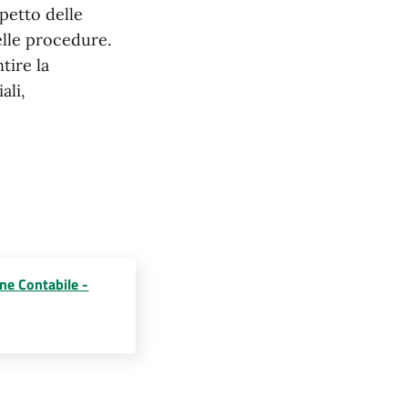
spetto delle
elle procedure.
ntire la
ali,
ne Contabile -